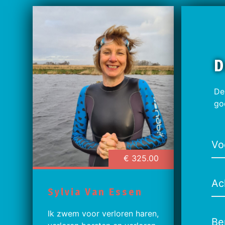
D
De
go
Vo
€ 325.00
Ac
Sylvia Van Essen
Ik zwem voor verloren haren,
Be