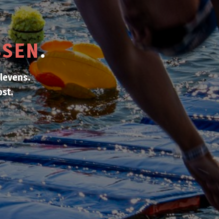
SSEN
.
 levens.
ost.