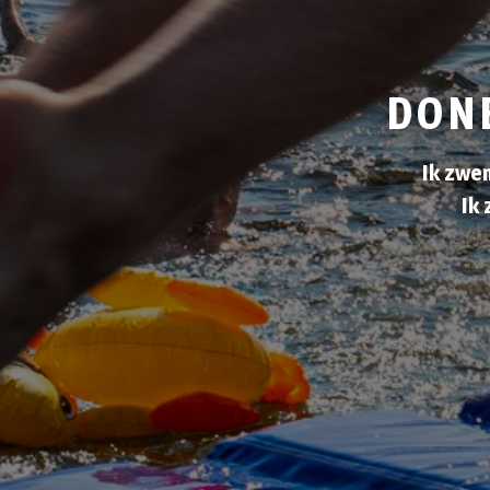
DON
Ik zwem
Ik 